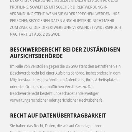
DERARTIGER WERBUNG EINZULEGEN; DIES GILT AUCH FÜR DAS
PROFILING, SOWEIT ES MIT SOLCHER DIREKTWERBUNG IN
VERBINDUNG STEHT. WENN SIE WIDERSPRECHEN, WERDEN IHRE
PERSONENBEZOGENEN DATEN ANSCHLIESSEND NICHT MEHR
ZUM ZWECKE DER DIREKTWERBUNG VERWENDET (WIDERSPRUCH
NACH ART. 21 ABS. 2 DSGVO).
BESCHWERDE­RECHT BEI DER ZUSTÄNDIGEN
AUFSICHTS­BEHÖRDE
Im Falle von Verstößen gegen die DSGVO steht den Betroffenen ein
Beschwerderecht bei einer Aufsichtsbehörde, insbesondere in dem
Mitgliedstaat ihres gewöhnlichen Aufenthalts, ihres Arbeitsplatzes
oder des Orts des mutmaßlichen Verstoßes zu. Das
Beschwerderecht besteht unbeschadet anderweitiger
verwaltungsrechtlicher oder gerichtlicher Rechtsbehelfe.
RECHT AUF DATEN­ÜBERTRAG­BARKEIT
Sie haben das Recht, Daten, die wir auf Grundlage Ihrer